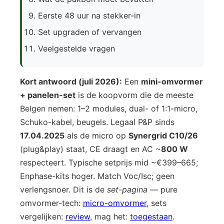
Eerste 48 uur na stekker-in
Set upgraden of vervangen
Veelgestelde vragen
Kort antwoord (juli 2026):
Een
mini-omvormer
+ panelen-set
is de koopvorm die de meeste
Belgen nemen: 1–2 modules, dual- of 1:1-micro,
Schuko-kabel, beugels. Legaal P&P sinds
17.04.2025
als de micro op
Synergrid C10/26
(plug&play) staat, CE draagt en AC ~
800 W
respecteert. Typische setprijs mid ~€399–665;
Enphase-kits hoger. Match Voc/Isc; geen
verlengsnoer. Dit is de
set-pagina
— pure
omvormer-tech:
micro-omvormer
, sets
vergelijken:
review
, mag het:
toegestaan
.