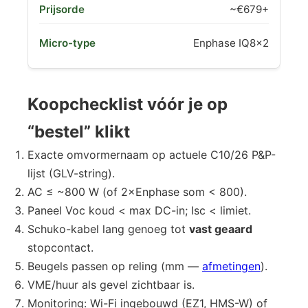
~€679+
Enphase IQ8×2
Koopchecklist vóór je op
“bestel” klikt
Exacte omvormernaam op actuele C10/26 P&P-
lijst (GLV-string).
AC ≤ ~800 W (of 2×Enphase som < 800).
Paneel Voc koud < max DC-in; Isc < limiet.
Schuko-kabel lang genoeg tot
vast geaard
stopcontact.
Beugels passen op reling (mm —
afmetingen
).
VME/huur als gevel zichtbaar is.
Monitoring: Wi-Fi ingebouwd (EZ1, HMS-W) of