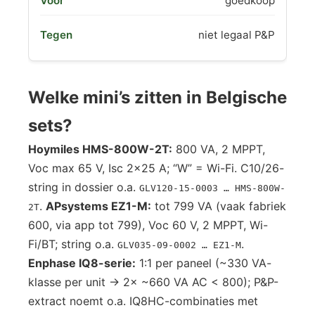
goedkoop
niet legaal P&P
Welke mini’s zitten in Belgische
sets?
Hoymiles HMS-800W-2T:
800 VA, 2 MPPT,
Voc max 65 V, Isc 2×25 A; “W” = Wi-Fi. C10/26-
string in dossier o.a.
GLV120-15-0003 … HMS-800W-
.
APsystems EZ1-M:
tot 799 VA (vaak fabriek
2T
600, via app tot 799), Voc 60 V, 2 MPPT, Wi-
Fi/BT; string o.a.
.
GLV035-09-0002 … EZ1-M
Enphase IQ8-serie:
1:1 per paneel (~330 VA-
klasse per unit → 2× ~660 VA AC < 800); P&P-
extract noemt o.a. IQ8HC-combinaties met