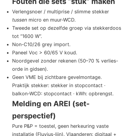
Fouten die sets “stuk” maken
Verlengsnoer / multiprise / slimme stekker
tussen
micro en muur-WCD.
Tweede set op dezelfde groep via stekkerdoos
tot “1600 W”.
Non-C10/26 grey import.
Paneel Voc > 60/65 V koud.
Noordgevel zonder rekenen (50–70 % verlies-
orde in gidsen).
Geen VME bij zichtbare gevelmontage.
Praktijk stekker: stekker in stopcontact ·
balkon-WCD: stopcontact · kWh: opbrengst.
Melding en AREI (set-
perspectief)
Pure P&P = toestel, geen herkeuring vaste
installatie (Fluvius-lijn). Vlaanderen: digitaal +