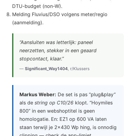
DTU-budget (non-W).
Melding Fluvius/DSO volgens meter/regio
(aanmelding).
“Aansluiten was letterlijk: paneel
neerzetten, stekker in een geaard
stopcontact, klaar.”
—
Significant_Way1404
, r/Klussers
Markus Weber:
De set is pas “plug&play”
als de
string op C10/26
klopt. “Hoymiles
800” in een webshoptitel is geen
homologatie. En: EZ1 op 600 VA laten
staan terwijl je 2×430 Wp hing, is onnodig
clipping — check de app-limiet.