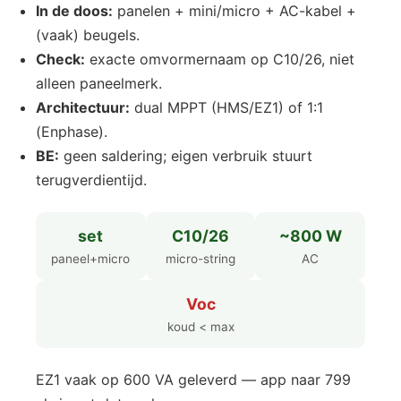
In de doos:
panelen + mini/micro + AC-kabel +
(vaak) beugels.
Check:
exacte omvormernaam op C10/26, niet
alleen paneelmerk.
Architectuur:
dual MPPT (HMS/EZ1) of 1:1
(Enphase).
BE:
geen saldering; eigen verbruik stuurt
terugverdientijd.
set
C10/26
~800 W
paneel+micro
micro-string
AC
Voc
koud < max
EZ1 vaak op 600 VA geleverd — app naar 799