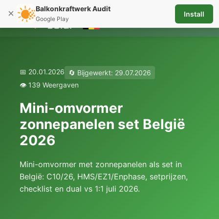
Balkonkraftwerk Audit
×
Install
☰
Google Play
📅 20.01.2026
🔄 Bijgewerkt: 29.07.2026
👁️ 139 Weergaven
Mini-omvormer
zonnepanelen set België
2026
Mini-omvormer met zonnepanelen als set in
België: C10/26, HMS/EZ1/Enphase, setprijzen,
checklist en dual vs 1:1 juli 2026.