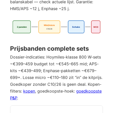
balanskabel — check actuele lijst. Garantie:
HMS/APS ~12 j, Enphase ~25 j.
Mini/micro
2 panelen
Schuko
WCD
C10/26
Prijsbanden complete sets
Dossier-indicaties: Hoymiles-klasse 800 W-sets
~€399–459 budget tot ~€545–665 mid; APS-
kits ~€439–499; Enphase-pakketten ~€679–
699+. Losse micro ~€110–180 zit “in” de kitprijs.
Goedkoper zonder C10/26 is geen deal. Kopen-
filters:
kopen
, goedkoopste-hoek:
goedkoopste
P&P
.