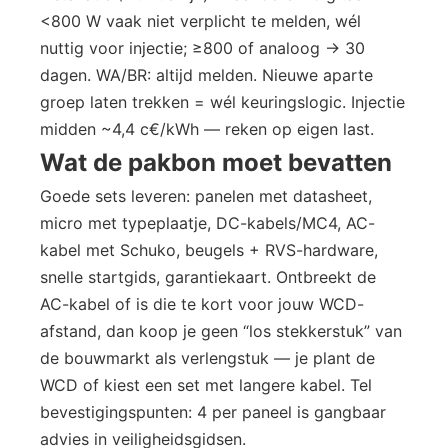
<800 W vaak niet verplicht te melden, wél
nuttig voor injectie; ≥800 of analoog → 30
dagen. WA/BR: altijd melden. Nieuwe aparte
groep laten trekken = wél keuringslogic. Injectie
midden ~4,4 c€/kWh — reken op eigen last.
Wat de pakbon moet bevatten
Goede sets leveren: panelen met datasheet,
micro met typeplaatje, DC-kabels/MC4, AC-
kabel met Schuko, beugels + RVS-hardware,
snelle startgids, garantiekaart. Ontbreekt de
AC-kabel of is die te kort voor jouw WCD-
afstand, dan koop je geen “los stekkerstuk” van
de bouwmarkt als verlengstuk — je plant de
WCD of kiest een set met langere kabel. Tel
bevestigingspunten: 4 per paneel is gangbaar
advies in veiligheidsgidsen.