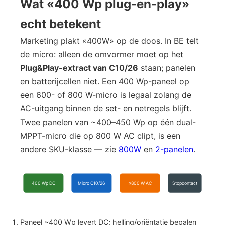
Wat «400 Wp plug-en-play»
echt betekent
Marketing plakt «400W» op de doos. In BE telt
de micro: alleen de omvormer moet op het
Plug&Play-extract van C10/26
staan; panelen
en batterijcellen niet. Een 400 Wp-paneel op
een 600- of 800 W-micro is legaal zolang de
AC-uitgang binnen de set- en netregels blijft.
Twee panelen van ~400–450 Wp op één dual-
MPPT-micro die op 800 W AC clipt, is een
andere SKU-klasse — zie
800W
en
2-panelen
.
400 Wp DC
Micro C10/26
≤800 W AC
Stopcontact
Paneel ~400 Wp levert DC; helling/oriëntatie bepalen