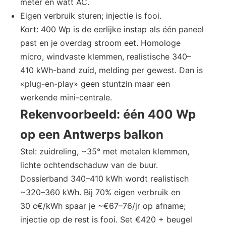
meter en watt AC.
Eigen verbruik sturen; injectie is fooi.
Kort: 400 Wp is de eerlijke instap als één paneel
past en je overdag stroom eet. Homologe
micro, windvaste klemmen, realistische 340–
410 kWh-band zuid, melding per gewest. Dan is
«plug-en-play» geen stuntzin maar een
werkende mini-centrale.
Rekenvoorbeeld: één 400 Wp
op een Antwerps balkon
Stel: zuidreling, ~35° met metalen klemmen,
lichte ochtendschaduw van de buur.
Dossierband 340–410 kWh wordt realistisch
~320–360 kWh. Bij 70% eigen verbruik en
30 c€/kWh spaar je ~€67–76/jr op afname;
injectie op de rest is fooi. Set €420 + beugel