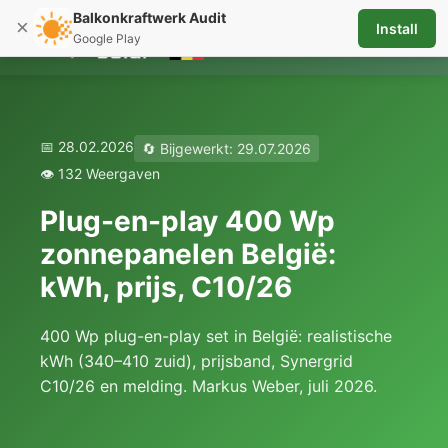
Balkonkraftwerk Audit
×
Install
☰
Google Play
📅 28.02.2026
🔄 Bijgewerkt: 29.07.2026
👁️ 132 Weergaven
Plug-en-play 400 Wp
zonnepanelen België:
kWh, prijs, C10/26
400 Wp plug-en-play set in België: realistische
kWh (340–410 zuid), prijsband, Synergrid
C10/26 en melding. Markus Weber, juli 2026.