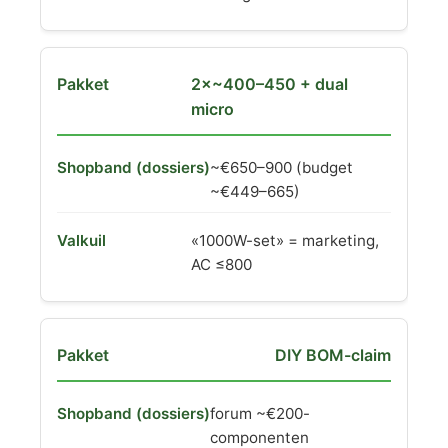
2×~400–450 + dual
micro
~€650–900 (budget
~€449–665)
«1000W-set» = marketing,
AC ≤800
DIY BOM-claim
forum ~€200-
componenten