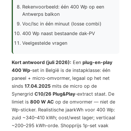
Rekenvoorbeeld: één 400 Wp op een
Antwerps balkon
Voc/Isc in één minuut (losse combi)
400 Wp naast bestaande dak-PV
Veelgestelde vragen
Kort antwoord (juli 2026):
Een
plug-en-play
400 Wp
-set in België is de instapklasse: één
paneel + micro-omvormer, legaal op het net
sinds
17.04.2025
mits de micro op de
Synergrid
C10/26 Plug&Play
-extract staat. De
limiet is
800 W AC
op de omvormer — niet de
Wp-sticker. Realistische jaarkWh voor 400 Wp:
zuid ~340–410 kWh; oost/west lager; verticaal
~200–295 kWh-orde. Shopprijs 1p-set vaak