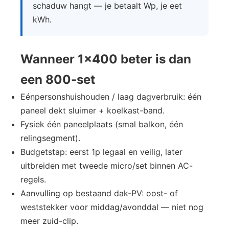
schaduw hangt — je betaalt Wp, je eet
kWh.
Wanneer 1×400 beter is dan
een 800-set
Eénpersonshuishouden / laag dagverbruik: één
paneel dekt sluimer + koelkast-band.
Fysiek één paneelplaats (smal balkon, één
relingsegment).
Budgetstap: eerst 1p legaal en veilig, later
uitbreiden met tweede micro/set binnen AC-
regels.
Aanvulling op bestaand dak-PV: oost- of
weststekker voor middag/avonddal — niet nog
meer zuid-clip.