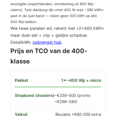
woongids-/expertbanden, omrekening uit 800 Wp-
claims). Test-Aankoop-lijn «met 400 W max ~380 kWh»
past in de zuid-band — reken geen 500 kWh op één
400 Wp-balkon.
Wie twee panelen wil, rekent niet «2×400 kWh»
maar dual-set + clip + gelijke schaduw.
DetailkWh:
opbrengst hub
.
Prijs en TCO van de 400-
klasse
1×~400 Wp + micro
~€350–500 (promo
~€296–380)
Beugels +€80–200 extra