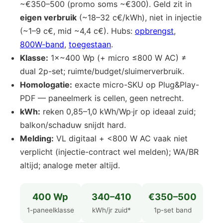
~€350–500 (promo soms ~€300). Geld zit in
eigen verbruik
(~18–32 c€/kWh), niet in injectie
(~1–9 c€, mid ~4,4 c€). Hubs:
opbrengst
,
800W-band
,
toegestaan
.
Klasse:
1×~400 Wp (+ micro ≤800 W AC) ≠
dual 2p-set; ruimte/budget/sluimerverbruik.
Homologatie:
exacte micro-SKU op Plug&Play-
PDF — paneelmerk is cellen, geen netrecht.
kWh:
reken 0,85–1,0 kWh/Wp·jr op ideaal zuid;
balkon/schaduw snijdt hard.
Melding:
VL digitaal + <800 W AC vaak niet
verplicht (injectie-contract wel melden); WA/BR
altijd; analoge meter altijd.
400 Wp
340–410
€350–500
1-paneelklasse
kWh/jr zuid*
1p-set band