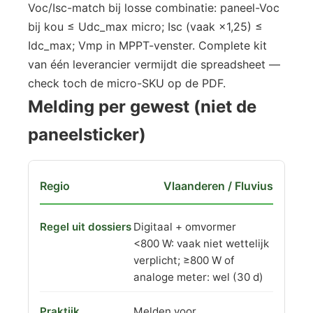
Voc/Isc-match bij losse combinatie: paneel-Voc
bij kou ≤ Udc_max micro; Isc (vaak ×1,25) ≤
Idc_max; Vmp in MPPT-venster. Complete kit
van één leverancier vermijdt die spreadsheet —
check toch de micro-SKU op de PDF.
Melding per gewest (niet de
paneelsticker)
Vlaanderen / Fluvius
Digitaal + omvormer
<800 W: vaak niet wettelijk
verplicht; ≥800 W of
analoge meter: wel (30 d)
Melden voor