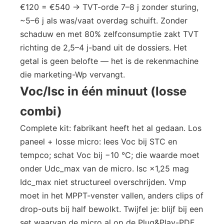
€120 = €540 → TVT-orde 7–8 j zonder sturing,
~5–6 j als was/vaat overdag schuift. Zonder
schaduw en met 80% zelfconsumptie zakt TVT
richting de 2,5–4 j-band uit de dossiers. Het
getal is geen belofte — het is de rekenmachine
die marketing-Wp vervangt.
Voc/Isc in één minuut (losse
combi)
Complete kit: fabrikant heeft het al gedaan. Los
paneel + losse micro: lees Voc bij STC en
tempco; schat Voc bij −10 °C; die waarde moet
onder Udc_max van de micro. Isc ×1,25 mag
Idc_max niet structureel overschrijden. Vmp
moet in het MPPT-venster vallen, anders clips of
drop-outs bij half bewolkt. Twijfel je: blijf bij een
set waarvan de micro al op de Plug&Play-PDF