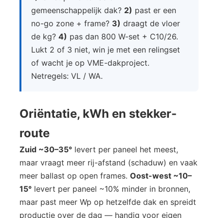
gemeenschappelijk dak?
2)
past er een
no-go zone + frame?
3)
draagt de vloer
de kg?
4)
pas dan 800 W-set + C10/26.
Lukt 2 of 3 niet, win je met een relingset
of wacht je op VME-dakproject.
Netregels: VL / WA.
Oriëntatie, kWh en stekker-
route
Zuid ~30–35°
levert per paneel het meest,
maar vraagt meer rij-afstand (schaduw) en vaak
meer ballast op open frames.
Oost-west ~10–
15°
levert per paneel ~10% minder in bronnen,
maar past meer Wp op hetzelfde dak en spreidt
productie over de dag — handig voor eigen