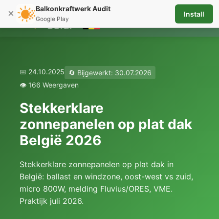
Balkonkraftwerk Audit
×
Install
☰
Google Play
📅 24.10.2025
🔄 Bijgewerkt: 30.07.2026
👁️ 166 Weergaven
Stekkerklare
zonnepanelen op plat dak
België 2026
Stekkerklare zonnepanelen op plat dak in
België: ballast en windzone, oost-west vs zuid,
micro 800W, melding Fluvius/ORES, VME.
Praktijk juli 2026.