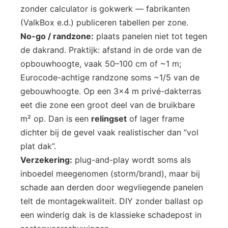
zonder calculator is gokwerk — fabrikanten
(ValkBox e.d.) publiceren tabellen per zone.
No-go / randzone:
plaats panelen niet tot tegen
de dakrand. Praktijk: afstand in de orde van de
opbouwhoogte, vaak 50–100 cm of ~1 m;
Eurocode-achtige randzone soms ~1/5 van de
gebouwhoogte. Op een 3×4 m privé-dakterras
eet die zone een groot deel van de bruikbare
m² op. Dan is een
relingset
of lager frame
dichter bij de gevel vaak realistischer dan “vol
plat dak”.
Verzekering:
plug-and-play wordt soms als
inboedel meegenomen (storm/brand), maar bij
schade aan derden door wegvliegende panelen
telt de montagekwaliteit. DIY zonder ballast op
een winderig dak is de klassieke schadepost in