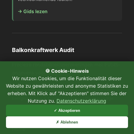
→ Gids lezen
Balkonkraftwerk Audit
Precieze rendabiliteitsberekeningen met PVGIS-
🍪 Cookie-Hinweis
gegevens voor België.
Wir nutzen Cookies, um die Funktionalität dieser
Website zu gewährleisten und anonyme Statistiken zu
Expert:
Markus Weber
erheben. Mit Klick auf "Akzeptieren" stimmen Sie der
Energieadviseur & TÜV-gecertificeerd PV-deskundige
Nutzung zu.
Datenschutzerklärung
✓ Akzeptieren
Snelle toegang
✗ Ablehnen
Home