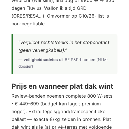
verplicht (wel slim); analoog of ≥800 W → ≤30
dagen Fluvius. Wallonië: altijd GRD
(ORES/RESA…). Omvormer op C10/26-lijst is
non-negotiable.
“Verplicht rechtstreeks in het stopcontact
(geen verlengkabels).”
—
veiligheidsadvies
uit BE P&P-bronnen (NLM-
dossier)
Prijs en wanneer plat dak wint
Review-banden noemen complete 800 W-sets
~€ 449–699 (budget kan lager; premium
hoger). Extra: tegels/grind/framespecifieke
ballast — exacte €/kg zelden in bronnen. Plat
dak wint als je (a) privé-terras met voldoende