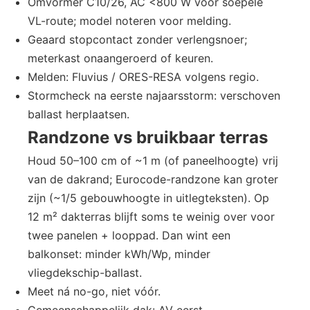
Omvormer C10/26, AC <800 W voor soepele
VL-route; model noteren voor melding.
Geaard stopcontact zonder verlengsnoer;
meterkast onaangeroerd of keuren.
Melden: Fluvius / ORES-RESA volgens regio.
Stormcheck na eerste najaarsstorm: verschoven
ballast herplaatsen.
Randzone vs bruikbaar terras
Houd 50–100 cm of ~1 m (of paneelhoogte) vrij
van de dakrand; Eurocode-randzone kan groter
zijn (~1/5 gebouwhoogte in uitlegteksten). Op
12 m² dakterras blijft soms te weinig over voor
twee panelen + looppad. Dan wint een
balkonset: minder kWh/Wp, minder
vliegdekschip-ballast.
Meet ná no-go, niet vóór.
Gemeenschappelijk dak: AV eerst.