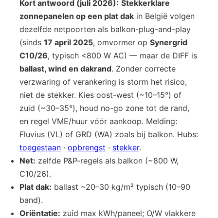
Kort antwoord (juli 2026):
Stekkerklare
zonnepanelen op een plat dak
in België volgen
dezelfde netpoorten als balkon-plug-and-play
(sinds
17 april 2025
, omvormer op
Synergrid
C10/26
, typisch <800 W AC) — maar de DIFF is
ballast, wind en dakrand
. Zonder correcte
verzwaring of verankering is storm het risico,
niet de stekker. Kies oost-west (~10–15°) of
zuid (~30–35°), houd no-go zone tot de rand,
en regel VME/huur vóór aankoop. Melding:
Fluvius (VL) of GRD (WA) zoals bij balkon. Hubs:
toegestaan
·
opbrengst
·
stekker
.
Net:
zelfde P&P-regels als balkon (~800 W,
C10/26).
Plat dak:
ballast ~20–30 kg/m² typisch (10–90
band).
Oriëntatie:
zuid max kWh/paneel; O/W vlakkere