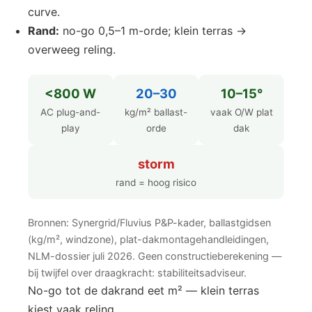
curve.
Rand:
no-go 0,5–1 m-orde; klein terras →
overweeg reling.
<800 W
20–30
10–15°
AC plug-and-
kg/m² ballast-
vaak O/W plat
play
orde
dak
storm
rand = hoog risico
Bronnen: Synergrid/Fluvius P&P-kader, ballastgidsen
(kg/m², windzone), plat-dakmontagehandleidingen,
NLM-dossier juli 2026. Geen constructieberekening —
bij twijfel over draagkracht: stabiliteitsadviseur.
No-go tot de dakrand eet m² — klein terras
kiest vaak reling.