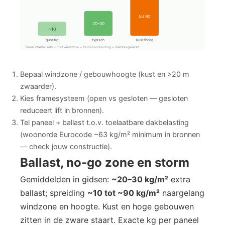
tot 90
20–30
~10
gunstig
typisch
kust/hoog
Geen offerte: reken met windzone + framehandleiding + dakdraagkracht
Bepaal windzone / gebouwhoogte (kust en >20 m
zwaarder).
Kies framesysteem (open vs gesloten — gesloten
reduceert lift in bronnen).
Tel paneel + ballast t.o.v. toelaatbare dakbelasting
(woonorde Eurocode ~63 kg/m² minimum in bronnen
— check jouw constructie).
Ballast, no-go zone en storm
Gemiddelden in gidsen:
~20–30 kg/m²
extra
ballast; spreiding
~10 tot ~90 kg/m²
naargelang
windzone en hoogte. Kust en hoge gebouwen
zitten in de zware staart. Exacte kg per paneel