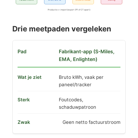
Productie ≠ import/export (P1 of CT apart)
Drie meetpaden vergeleken
Fabrikant-app (S-Miles,
EMA, Enlighten)
Bruto kWh, vaak per
paneel/tracker
Foutcodes,
schaduwpatroon
Geen netto factuurstroom