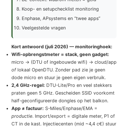
Koop- en setupchecklist monitoring
Enphase, APsystems en “twee apps”
Veelgestelde vragen
Kort antwoord (juli 2026) — monitoringhoek:
Wifi-opbrengstmeter = stack, geen gadget:
micro → (DTU of ingebouwde wifi) → cloud/app
of
lokaal OpenDTU. Zonder pad zie je geen
dode micro en stuur je geen eigen verbruik.
2,4 GHz-regel:
DTU-Lite/Pro en veel stekkers
praten geen 5 GHz. Gescheiden SSID voorkomt
half-geconfigureerde dongles op het balkon.
App ≠ factuur:
S-Miles/Enphase/EMA =
productie
. Import/export = digitale meter, P1 of
CT in de kast. Injectiecenten (mid ~4,4 c€) stuur