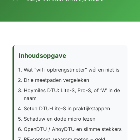
Inhoudsopgave
Wat “wifi-opbrengstmeter” wél en niet is
Drie meetpaden vergeleken
Hoymiles DTU: Lite-S, Pro-S, of ‘W’ in de
naam
Setup DTU-Lite-S in praktijkstappen
Schaduw en dode micro lezen
OpenDTU / AhoyDTU en slimme stekkers
BE-context: waarom meten = geld