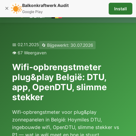
Balkonkraftwerk Audit
×
Install
☰
Google Play
📅 02.11.2025
🔄 Bijgewerkt: 30.07.2026
👁️ 67 Weergaven
Wifi-opbrengstmeter
plug&play België: DTU,
app, OpenDTU, slimme
stekker
Wifi-opbrengstmeter voor plug&play
zonnepanelen in België: Hoymiles DTU,
ingebouwde wifi, OpenDTU, slimme stekker vs
P1 — wat je wél meet en hoe je stuurt.