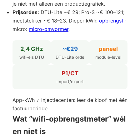
je niet met alleen een productiegrafiek.
Prijsordes:
DTU-Lite ~€ 29; Pro-S ~€ 100–121;
meetstekker ~€ 18–23. Dieper kWh:
opbrengst
·
micro:
micro-omvormer
.
2,4 GHz
~€29
paneel
wifi-eis DTU
DTU-Lite orde
module-level
P1/CT
import/export
App-kWh ≠ injectiecenten: leer de kloof met één
factuurperiode.
Wat “wifi-opbrengstmeter” wél
en niet is