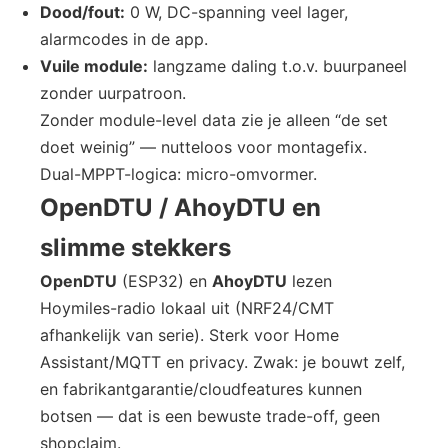
Dood/fout:
0 W, DC-spanning veel lager,
alarmcodes in de app.
Vuile module:
langzame daling t.o.v. buurpaneel
zonder uurpatroon.
Zonder module-level data zie je alleen “de set
doet weinig” — nutteloos voor montagefix.
Dual-MPPT-logica: micro-omvormer.
OpenDTU / AhoyDTU en
slimme stekkers
OpenDTU
(ESP32) en
AhoyDTU
lezen
Hoymiles-radio lokaal uit (NRF24/CMT
afhankelijk van serie). Sterk voor Home
Assistant/MQTT en privacy. Zwak: je bouwt zelf,
en fabrikantgarantie/cloudfeatures kunnen
botsen — dat is een bewuste trade-off, geen
shopclaim.