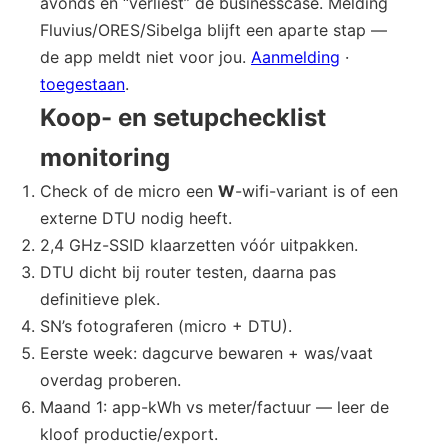
avonds en “verliest” de businesscase. Melding
Fluvius/ORES/Sibelga blijft een aparte stap —
de app meldt niet voor jou.
Aanmelding
·
toegestaan
.
Koop- en setupchecklist
monitoring
Check of de micro een
W
-wifi-variant is of een
externe DTU nodig heeft.
2,4 GHz-SSID klaarzetten vóór uitpakken.
DTU dicht bij router testen, daarna pas
definitieve plek.
SN’s fotograferen (micro + DTU).
Eerste week: dagcurve bewaren + was/vaat
overdag proberen.
Maand 1: app-kWh vs meter/factuur — leer de
kloof productie/export.