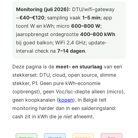
Monitoring (juli 2026):
DTU/wifi-gateway
~
€40–€120
; sampling vaak
1–5 min
; app
toont W en kWh; micro
600–800 W
;
jaaropbrengst ordegrootte
400–800 kWh
bij goed balkon; WiFi 2,4 GHz; update-
interval check na
7–14 dagen
.
Deze pagina is de
meet- en stuurlaag
van een
stekkerset: DTU, cloud, open source, slimme
stekker, P1. Geen pure kWh-economie
(opbrengst), geen Voc/Isc-diepte alleen (micro),
geen koopkanalen (
kopen
). In België telt
monitoring harder dan in een salderingsland:
cash zit in kWh die je
niet
afneemt.
Paneel+micro
DTU / wifi-W
Cloud of lokaal
Sturing