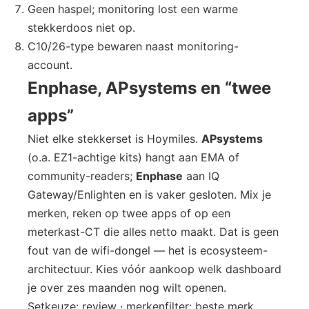
Geen haspel; monitoring lost een warme
stekkerdoos niet op.
C10/26-type bewaren naast monitoring-
account.
Enphase, APsystems en “twee
apps”
Niet elke stekkerset is Hoymiles.
APsystems
(o.a. EZ1-achtige kits) hangt aan EMA of
community-readers;
Enphase
aan IQ
Gateway/Enlighten en is vaker gesloten. Mix je
merken, reken op twee apps of op een
meterkast-CT die alles netto maakt. Dat is geen
fout van de wifi-dongel — het is ecosysteem-
architectuur. Kies vóór aankoop welk dashboard
je over zes maanden nog wilt openen.
Setkeuze: review · merkenfilter: beste merk.