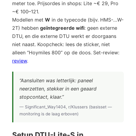
meter toe. Prijsordes in shops: Lite ~€ 29, Pro
~€ 100–121.
Modellen met
W
in de typecode (bijv. HMS-…W-
2T) hebben
geïntegreerde wifi
: geen externe
DTU, en die externe DTU werkt er doorgaans
niet naast. Koopcheck: lees de sticker, niet
alleen “Hoymiles 800” op de doos. Set-review:
review
.
“Aansluiten was letterlijk: paneel
neerzetten, stekker in een geaard
stopcontact, klaar.”
— Significant_Way1404, r/Klussers (basisset —
monitoring is de laag erboven)
Setup DTU-Lite-S in