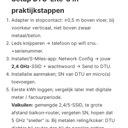
praktijkstappen
Adapter in stopcontact: ≥0,5 m boven vloer, bij
voorkeur verticaal, niet boven zwaar
metaal/beton.
Leds knipperen → telefoon op wifi
DTUL-
+serienummer.
Installer/S-Miles-app: Network Config → jouw
2,4 GHz
-SSID + wachtwoord → Send to DTU.
Installatie aanmaken; SN van DTU
en
micro(s)
toevoegen.
Eerste kWh loggen; vergelijk later met digitale
meter / factuurperiode.
Valkuilen:
gemengde 2,4/5-SSID, te grote
afstand balkon–router, vergeten SN, hopen dat
5 GHz “sneller” is. Bij metalen reling/koker: DTU