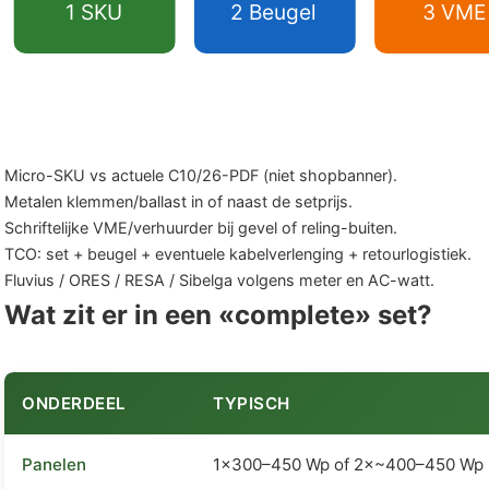
1 SKU
2 Beugel
3 VME
Micro-SKU vs actuele C10/26-PDF (niet shopbanner).
Metalen klemmen/ballast in of naast de setprijs.
Schriftelijke VME/verhuurder bij gevel of reling-buiten.
TCO: set + beugel + eventuele kabelverlenging + retourlogistiek.
Fluvius / ORES / RESA / Sibelga volgens meter en AC-watt.
Wat zit er in een «complete» set?
ONDERDEEL
TYPISCH
Panelen
1×300–450 Wp of 2×~400–450 Wp