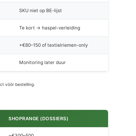
SKU niet op BE-lijst
Te kort → haspel-verleiding
+€80–150 of textielriemen-only
Monitoring later duur
t vóór bestelling.
SHOPRANGE (DOSSIERS)
~€300–500