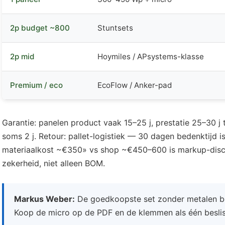
2p budget ~800
Stuntsets
2p mid
Hoymiles / APsystems-klasse
Premium / eco
EcoFlow / Anker-pad
Garantie: panelen product vaak 15–25 j, prestatie 25–30 j
soms 2 j. Retour: pallet-logistiek — 30 dagen bedenktijd 
materiaalkost ~€350» vs shop ~€450–600 is markup-discu
zekerheid, niet alleen BOM.
Markus Weber:
De goedkoopste set zonder metalen beu
Koop de micro op de PDF en de klemmen als één besliss