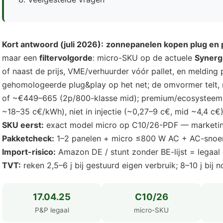
Kort antwoord (juli 2026):
zonnepanelen kopen plug en 
maar een
filtervolgorde
: micro-SKU op de actuele
Synerg
of naast de prijs, VME/verhuurder vóór pallet, en melding
gehomologeerde plug&play op het net; de omvormer telt, 
of ~€449–665 (2p/800-klasse mid); premium/ecosysteem h
~18–35 c€/kWh), niet in injectie (~0,27–9 c€, mid ~4,4 c€
SKU eerst:
exact model micro op C10/26-PDF — marketi
Pakketcheck:
1–2 panelen + micro ≤800 W AC + AC-snoer
Import-risico:
Amazon DE / stunt zonder BE-lijst = legaal 
TVT:
reken 2,5–6 j bij gestuurd eigen verbruik; 8–10 j bij
17.04.25
C10/26
P&P legaal
micro-SKU