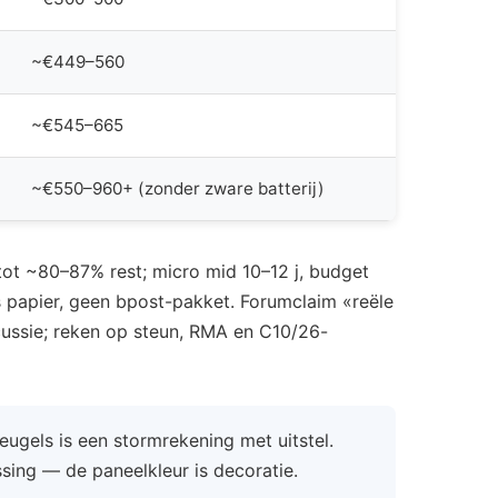
~€449–560
~€545–665
~€550–960+ (zonder zware batterij)
 tot ~80–87% rest; micro mid 10–12 j, budget
is papier, geen bpost-pakket. Forumclaim «reële
ssie; reken op steun, RMA en C10/26-
gels is een stormrekening met uitstel.
ing — de paneelkleur is decoratie.