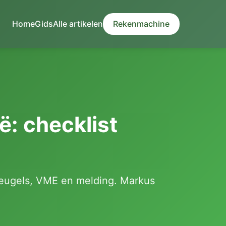
Home
Gids
Alle artikelen
Rekenmachine
ë: checklist
beugels, VME en melding. Markus