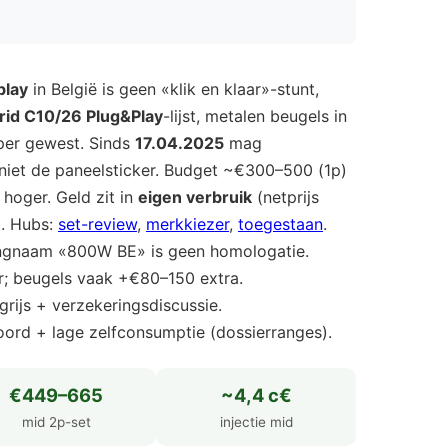
play
in België is geen «klik en klaar»-stunt,
rid C10/26 Plug&Play
-lijst, metalen beugels in
 per gewest. Sinds
17.04.2025
mag
niet de paneelsticker. Budget ~€300–500 (1p)
oger. Geld zit in
eigen verbruik
(netprijs
). Hubs:
set-review
,
merkkiezer
,
toegestaan
.
ngnaam «800W BE» is geen homologatie.
; beugels vaak +€80–150 extra.
grijs + verzekeringsdiscussie.
 noord + lage zelfconsumptie (dossierranges).
€449–665
~4,4 c€
mid 2p-set
injectie mid