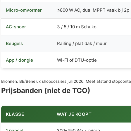
Micro-omvormer
≤800 W AC, dual MPPT vaak bij 2p
AC-snoer
3 / 5 / 10 m Schuko
Beugels
Railing / plat dak / muur
App / dongle
Wi-Fi of DTU-optie
Bronnen: BE/Benelux shopdossiers juli 2026. Meet afstand stopcontac
Prijsbanden (niet de TCO)
KLASSE
WAT JE KOOPT
1 paneel
300–450 Wp + micro