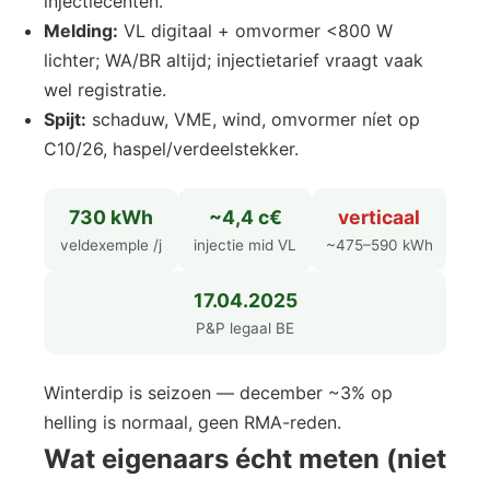
injectiecenten.
Melding:
VL digitaal + omvormer <800 W
lichter; WA/BR altijd; injectietarief vraagt vaak
wel registratie.
Spijt:
schaduw, VME, wind, omvormer níet op
C10/26, haspel/verdeelstekker.
730 kWh
~4,4 c€
verticaal
veldexemple /j
injectie mid VL
~475–590 kWh
17.04.2025
P&P legaal BE
Winterdip is seizoen — december ~3% op
helling is normaal, geen RMA-reden.
Wat eigenaars écht meten (niet