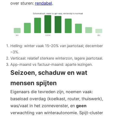
over sturen:
rendabel
.
Schematisch: meer in apr–sep, winterdip is normaal
win
zomer
dec
Helling: winter vaak 15–20% van jaartotaal; december
~3%.
Verticaal: relatief sterkere winterzon, lagere jaartotaal.
App-maand vs factuur-maand: aparte lezingen.
Seizoen, schaduw en wat
mensen spijten
Eigenaars die tevreden zijn, noemen vaak:
baseload overdag (koelkast, router, thuiswerk),
was/vaat in het zonnevenster, en
geen
verwachting van winterautonomie. Spijt-cluster