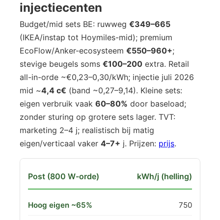
injectiecenten
Budget/mid sets BE: ruwweg
€349–665
(IKEA/instap tot Hoymiles-mid); premium
EcoFlow/Anker-ecosysteem
€550–960+
;
stevige beugels soms
€100–200
extra. Retail
all-in-orde ~€0,23–0,30/kWh; injectie juli 2026
mid ~
4,4 c€
(band ~0,27–9,14). Kleine sets:
eigen verbruik vaak
60–80%
door baseload;
zonder sturing op grotere sets lager. TVT:
marketing 2–4 j; realistisch bij matig
eigen/verticaal vaker
4–7+
j. Prijzen:
prijs
.
kWh/j (helling)
750